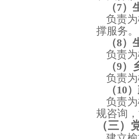
（
7
）
负责为
撑服务。
（
8
）
负责为
（
9
）
负责为
（
10
）
负责为
规咨询，
（三）
建立榆